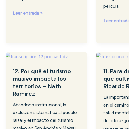
la
película.
cartera
Leer entrada »
Leer entrad
12.
11.
Por
Para
12. Por qué el turismo
11. Para 
qué
dar,
masivo impacta los
que culti
el
primero
territorios – Nathi
Ricardo 
turismo
hay
Ramírez
masivo
que
La importan
impacta
cultivarse
Abandono institucional, la
en el camin
los
–
exclusión sistemática al pueblo
salud mental
territorios
Ricardo
raizal y el impacto del turismo
del liderazg
–
Restrepo
masivo en San Andrés y Makau
para recarga