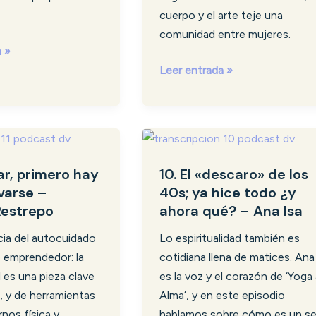
cuerpo y el arte teje una
comunidad entre mujeres.
a »
Leer entrada »
10.
El
dar, primero hay
10. El «descaro» de los
«descaro»
varse –
40s; ya hice todo ¿y
de
Restrepo
ahora qué? – Ana Isa
los
40s;
cia del autocuidado
Lo espiritualidad también es
ya
o emprendedor: la
cotidiana llena de matices. Ana
hice
 es una pieza clave
es la voz y el corazón de ‘Yoga 
todo
o, y de herramientas
Alma’, y en este episodio
¿y
rnos física y
hablamos sobre cómo es un se