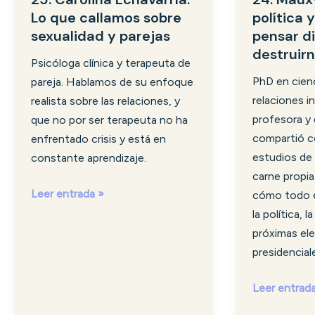
Lo que callamos sobre
política 
Lo
política
sexualidad y parejas
pensar di
que
y
destruir
callamos
religión:
Psicóloga clínica y terapeuta de
sobre
cómo
PhD en cienc
pareja. Hablamos de su enfoque
sexualidad
pensar
relaciones i
realista sobre las relaciones, y
y
distinto
profesora y 
que no por ser terapeuta no ha
parejas
sin
compartió c
enfrentado crisis y está en
destruirnos
estudios de 
constante aprendizaje.
carne propi
Leer entrada »
cómo todo e
la política, l
próximas el
presidencial
Leer entrad