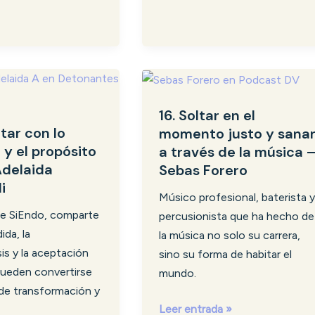
16.
Soltar
16. Soltar en el
en
tar con lo
momento justo y sana
el
l y el propósito
a través de la música 
momento
Adelaida
Sebas Forero
justo
i
y
Músico profesional, baterista y
sanar
e SiEndo, comparte
percusionista que ha hecho de
a
ida, la
la música no solo su carrera,
través
s y la aceptación
sino su forma de habitar el
de
pueden convertirse
mundo.
la
de transformación y
música
Leer entrada »