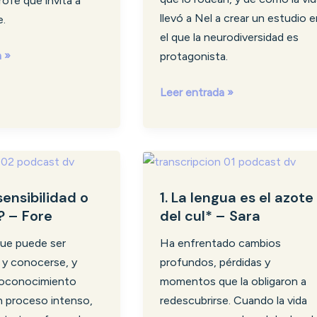
rofe que invita a
la
llevó a Nel a crear un estudio e
e.
creatividad
el que la neurodiversidad es
–
a »
protagonista.
Nel
de
Leer entrada »
Carlota
1.
ilidad
La
sensibilidad o
1. La lengua es el azote
lengua
? – Fore
del cul* – Sara
es
el
que puede ser
Ha enfrentado cambios
azote
 y conocerse, y
profundos, pérdidas y
del
toconocimiento
momentos que la obligaron a
cul*
n proceso intenso,
redescubrirse. Cuando la vida
–