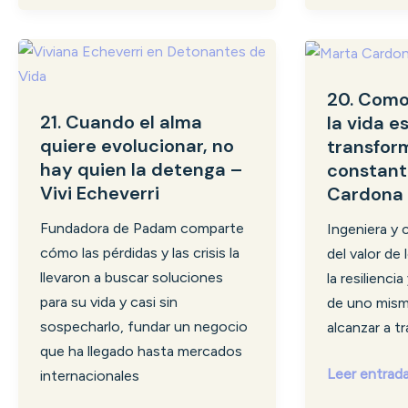
21.
20.
Cuando
Como
20. Como
el
la
21. Cuando el alma
la vida e
alma
cerámica,
quiere evolucionar, no
transfor
quiere
la
hay quien la detenga –
constant
evolucionar,
vida
Vivi Echeverri
Cardona
no
es
hay
una
Fundadora de Padam comparte
Ingeniera y 
quien
transformac
cómo las pérdidas y las crisis la
del valor de
la
constante
llevaron a buscar soluciones
la resilienci
detenga
–
para su vida y casi sin
de uno mis
–
Marta
sospecharlo, fundar un negocio
alcanzar a tr
Vivi
Cardona
que ha llegado hasta mercados
Echeverri
Leer entrad
internacionales