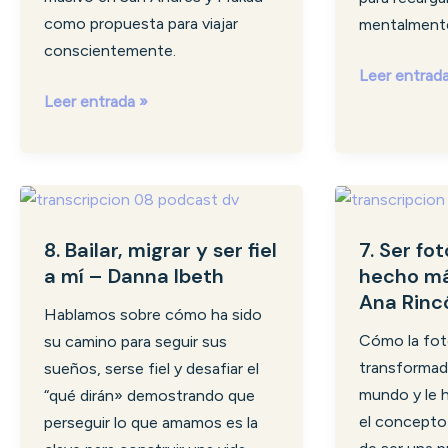
Nathi
como propuesta para viajar
mentalment
Ramírez
conscientemente.
Leer entrad
Leer entrada »
8.
7.
Bailar,
Ser
8. Bailar, migrar y ser fiel
7. Ser fo
migrar
fotógrafa
a mí – Danna Ibeth
hecho má
y
me
Ana Rinc
ser
ha
Hablamos sobre cómo ha sido
fiel
hecho
Cómo la fot
su camino para seguir sus
a
más
transformad
sueños, serse fiel y desafiar el
mí
espiritual
mundo y le h
“qué dirán» demostrando que
–
–
el concepto
perseguir lo que amamos es la
Danna
Ana