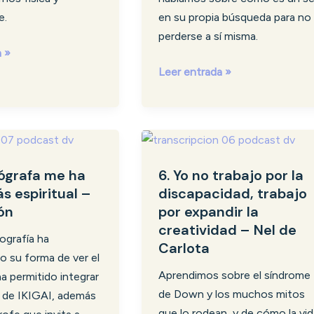
ahora
e.
en su propia búsqueda para no
qué?
perderse a sí misma.
–
a »
Ana
Leer entrada »
Isa
6.
Yo
tógrafa me ha
6. Yo no trabajo por la
no
s espiritual –
discapacidad, trabajo
trabajo
ón
por expandir la
por
creatividad – Nel de
la
ografía ha
Carlota
discapacidad,
o su forma de ver el
trabajo
Aprendimos sobre el síndrome
a permitido integrar
por
de Down y los muchos mitos
 de IKIGAI, además
expandir
que lo rodean, y de cómo la vid