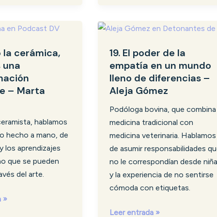
19.
El
 la cerámica,
19. El poder de la
poder
s una
empatía en un mundo
de
mación
lleno de diferencias –
la
e – Marta
Aleja Gómez
empatía
en
Podóloga bovina, que combina
un
ceramista, hablamos
medicina tradicional con
ión
mundo
 lo hecho a mano, de
medicina veterinaria. Hablamos
lleno
a y los aprendizajes
de asumir responsabilidades q
de
mo que se pueden
no le correspondían desde niñ
diferencias
avés del arte.
y la experiencia de no sentirse
–
cómoda con etiquetas.
Aleja
a »
Gómez
Leer entrada »