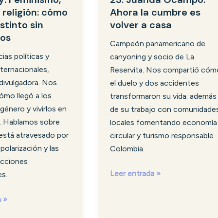
y religión: cómo
Ahora la cumbre es
Ahora
stinto sin
volver a casa
la
nos
cumbre
Campeón panamericano de
es
ias políticas y
canyoning y socio de La
volver
nternacionales,
Reservita. Nos compartió cóm
a
divulgadora. Nos
el duelo y dos accidentes
casa
ómo llegó a los
transformaron su vida; además
género y vivirlos en
de su trabajo con comunidade
a. Hablamos sobre
locales fomentando economía
stá atravesado por
circular y turismo responsable
a polarización y las
Colombia.
ecciones
Leer entrada »
es.
a »