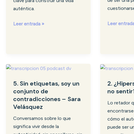
de ser una p
clave para construir una vida
Ibeth
Rincón
cuestionars
auténtica.
Leer entrad
Leer entrada »
5.
2.
Sin
¿Hipersensib
5. Sin etiquetas, soy un
2. ¿Hiper
etiquetas,
o
conjunto de
no sentir
soy
no
contradicciones – Sara
un
sentir?
Lo retador 
Velásquez
conjunto
–
encontrarse
de
Fore
Conversamos sobre lo que
cómo el au
contradicciones
significa vivir desde la
puede ser u
–