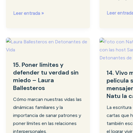
Mar
Leer entrad
Leer entrada »
15.
14.
Poner
Vivo
límites
mi
15. Poner límites y
y
propia
defender tu verdad sin
14. Vivo 
defender
película
miedo – Laura
película 
tu
siendo
Ballesteros
mensajer
verdad
la
Natu la c
sin
mensajera
Cómo marcan nuestras vidas las
miedo
del
dinámicas familiares y la
La escritura
–
amor
importancia de sanar patrones y
cartas que 
Laura
–
poner límites en las relaciones
también escr
Ballesteros
Natu
interpersonales.
el lograr vivi