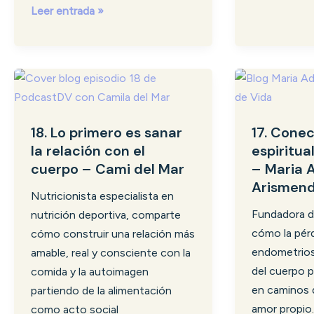
Leer entrada »
18.
17.
Lo
Conectar
primero
con
18. Lo primero es sanar
17. Conec
es
lo
la relación con el
espiritua
sanar
espiritual
cuerpo – Cami del Mar
– Maria 
la
y
Arismend
relación
el
Nutricionista especialista en
con
propósito
Fundadora d
nutrición deportiva, comparte
el
–
cómo la pérd
cómo construir una relación más
cuerpo
Maria
endometriosi
amable, real y consciente con la
–
Adelaida
del cuerpo 
comida y la autoimagen
Cami
Arismendi
en caminos 
partiendo de la alimentación
del
amor propio.
como acto social