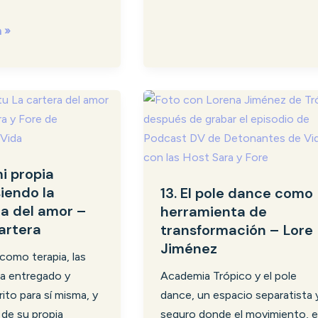
–
Sebas
a »
Forero
13.
El
pole
dance
mi propia
como
siendo la
13. El pole dance como
herramienta
a del amor –
herramienta de
de
artera
transformación – Lore
transformación
Jiménez
–
 como terapia, las
Lore
ha entregado y
Academia Trópico y el pole
Jiménez
ito para sí misma, y
dance, un espacio separatista 
r de su propia
seguro donde el movimiento, e