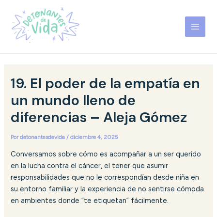
Ir
Navegación
MAI
al
de
MEN
contenido
entradas
Detonantes de Vida
19. El poder de la empatía en
un mundo lleno de
diferencias – Aleja Gómez
Por
detonantesdevida
/
diciembre 4, 2025
Conversamos sobre cómo es acompañar a un ser querido
en la lucha contra el cáncer, el tener que asumir
responsabilidades que no le correspondían desde niña en
su entorno familiar y la experiencia de no sentirse cómoda
en ambientes donde “te etiquetan” fácilmente.