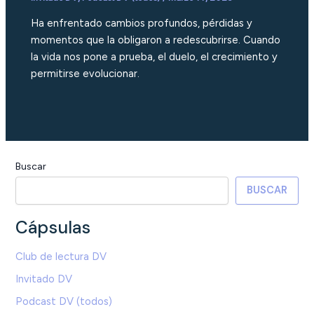
Ha enfrentado cambios profundos, pérdidas y
momentos que la obligaron a redescubrirse. Cuando
la vida nos pone a prueba, el duelo, el crecimiento y
permitirse evolucionar.
Buscar
BUSCAR
Cápsulas
Club de lectura DV
Invitado DV
Podcast DV (todos)