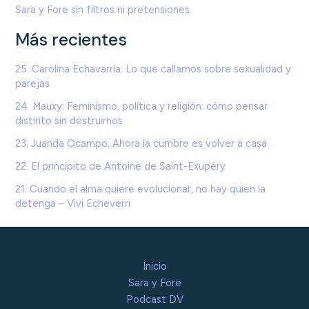
Sara y Fore sin filtros ni pretensiones
Más recientes
25. Carolina Echavarría: Lo que callamos sobre sexualidad y
parejas
24. Mauxy: Feminismo, política y religión: cómo pensar
distinto sin destruirnos
23. Juanda Ocampo: Ahora la cumbre es volver a casa
22. El principito de Antoine de Saint-Exupéry
21. Cuando el alma quiere evolucionar, no hay quien la
detenga – Vivi Echeverri
Inicio
Sara y Fore
Podcast DV