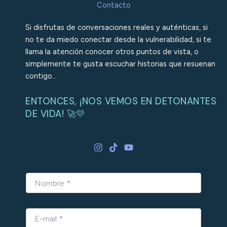
Contacto
Si disfrutas de conversaciones reales y auténticas, si
no te da miedo conectar desde la vulnerabilidad, si te
llama la atención conocer otros puntos de vista, o
simplemente te gusta escuchar historias que resuenan
contigo…
ENTONCES, ¡NOS VEMOS EN DETONANTES
DE VIDA! 🚀💛
N
o
m
b
E
r
-