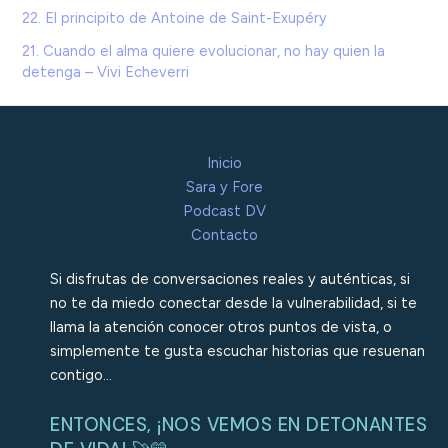
22. El principito de Antoine de Saint-Exupéry
21. Cuando el alma quiere evolucionar, no hay quien la
detenga – Vivi Echeverri
Inicio
Sara y Fore
Podcast DV
Contacto
Si disfrutas de conversaciones reales y auténticas, si
no te da miedo conectar desde la vulnerabilidad, si te
llama la atención conocer otros puntos de vista, o
simplemente te gusta escuchar historias que resuenan
contigo…
ENTONCES, ¡NOS VEMOS EN DETONANTES