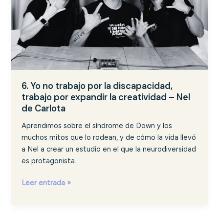
trabajo
por
expandir
la
creatividad
–
Nel
6. Yo no trabajo por la discapacidad,
de
trabajo por expandir la creatividad – Nel
Carlota
de Carlota
Aprendimos sobre el síndrome de Down y los
muchos mitos que lo rodean, y de cómo la vida llevó
a Nel a crear un estudio en el que la neurodiversidad
es protagonista.
Leer entrada »