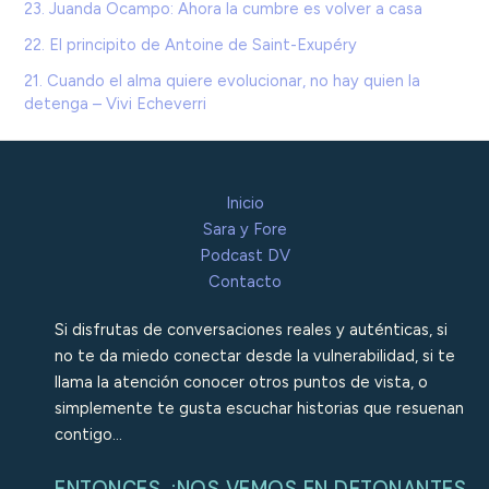
23. Juanda Ocampo: Ahora la cumbre es volver a casa
22. El principito de Antoine de Saint-Exupéry
21. Cuando el alma quiere evolucionar, no hay quien la
detenga – Vivi Echeverri
Inicio
Sara y Fore
Podcast DV
Contacto
Si disfrutas de conversaciones reales y auténticas, si
no te da miedo conectar desde la vulnerabilidad, si te
llama la atención conocer otros puntos de vista, o
simplemente te gusta escuchar historias que resuenan
contigo…
ENTONCES, ¡NOS VEMOS EN DETONANTES