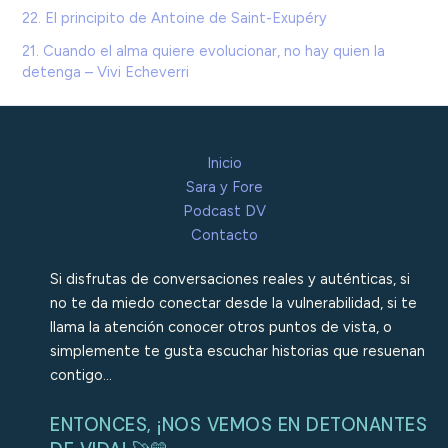
22. El principito de Antoine de Saint-Exupéry
21. Cuando el alma quiere evolucionar, no hay quien la
detenga – Vivi Echeverri
Inicio
Sara y Fore
Podcast DV
Contacto
Si disfrutas de conversaciones reales y auténticas, si
no te da miedo conectar desde la vulnerabilidad, si te
llama la atención conocer otros puntos de vista, o
simplemente te gusta escuchar historias que resuenan
contigo…
ENTONCES, ¡NOS VEMOS EN DETONANTES