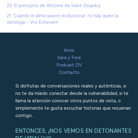
22. El principito de Antoine de Saint-Exupéry
21. Cuando el alma quiere evolucionar, no hay quien la
detenga – Vivi Echeverri
Inicio
Sara y Fore
Podcast DV
Contacto
Si disfrutas de conversaciones reales y auténticas, si
no te da miedo conectar desde la vulnerabilidad, si te
llama la atención conocer otros puntos de vista, o
simplemente te gusta escuchar historias que resuenan
contigo…
ENTONCES, ¡NOS VEMOS EN DETONANTES