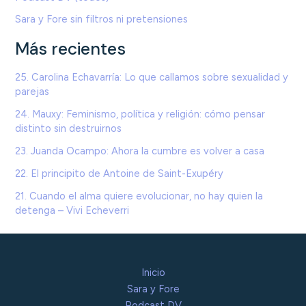
Sara y Fore sin filtros ni pretensiones
Más recientes
25. Carolina Echavarría: Lo que callamos sobre sexualidad y
parejas
24. Mauxy: Feminismo, política y religión: cómo pensar
distinto sin destruirnos
23. Juanda Ocampo: Ahora la cumbre es volver a casa
22. El principito de Antoine de Saint-Exupéry
21. Cuando el alma quiere evolucionar, no hay quien la
detenga – Vivi Echeverri
Inicio
Sara y Fore
Podcast DV