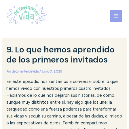
Ir
Navegación
MAI
al
de
MEN
contenido
entradas
Detonantes de Vida
9. Lo que hemos aprendido
de los primeros invitados
Por
detonantesdevida
/
junio 7, 2025
En este episodio nos sentamos a conversar sobre lo que
hemos vivido con nuestros primeros cuatro invitados.
Hablamos de lo que nos dejaron sus historias, de cómo,
aunque muy distintos entre sí, hay algo que los une: la
terquedad como una fuerza poderosa para transformar
sus vidas y seguir su camino, a pesar de las dudas, el miedo
o las expectativas de otros. También compartimos