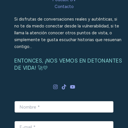
Contacto
Si disfrutas de conversaciones reales y auténticas, si
no te da miedo conectar desde la vulnerabilidad, si te
llama la atención conocer otros puntos de vista, o
simplemente te gusta escuchar historias que resuenan
contigo…
ENTONCES, ¡NOS VEMOS EN DETONANTES
DE VIDA! 🚀💛
N
o
m
b
E
r